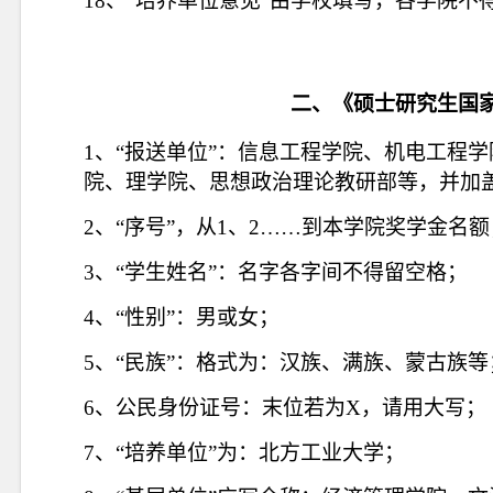
18
、“培养单位意见”由学校填写，各学院不
二、《硕士研究生国
1
、“报送单位”：信息工程学院、机电工程
院、理学院、思想政治理论教研部等，并加
2
、“序号”，从
1
、
2
……
到本学院奖学金名额
3
、“学生姓名”：名字各字间不得留空格；
4
、“性别”：男或女；
5
、“民族”：格式为：汉族、满族、蒙古族等
6
、公民身份证号：末位若为
X
，请用大写；
7
、“培养单位”为：北方工业大学；