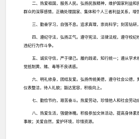
二、热爱祖国，服务人民。弘扬民族精神，维护国家利益和
群众的深厚感情，正确处理国家、集体和个人三者利益关系，增
三、勤奋学习，自强不息。追求真理，崇尚科学；刻苦钻研
四、遵纪守法，弘扬正气。遵守宪法、法律法规，遵守校纪
违纪行为作斗争。
五、诚实守信，严于律己。履约践诺，知行统一；遵从学术
觉抵制黄、赌、毒等不良诱惑。
六、明礼修身，团结友爱。弘扬传统美德，遵守社会公德，
仪表整洁，待人礼貌；豁达宽容，积极向上。
七、勤俭节约，艰苦奋斗。热爱劳动，珍惜他人和社会劳动
八、热爱生活，强健体魄。积极参加文体活动，提高身体素
事故；关爱自然，爱护环境，珍惜资源。